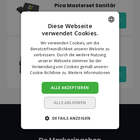
Pica Masterset Sanitär
€52,64
Diese Webseite
verwendet Cookies.
DUTCH
Wir verwenden Cookies, um die
Auf Lager
GERMAN
Benutzerfreundlichkeit unserer Website zu
Pica
verbessern. Durch die weitere Nutzung
Pica Master Belt
unserer Webseite stimmen Sie der
Verwendung von Cookies gemäß unserer
Cookie-Richtlinie zu.
Weitere Informationen
€42,23
ALLE AKZEPTIEREN
ALLE ABLEHNEN
DETAILS ANZEIGEN