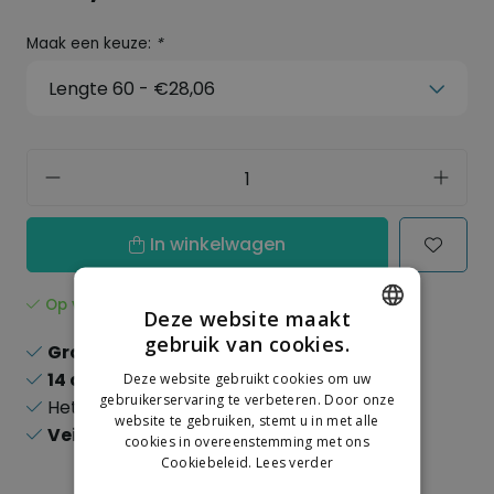
Maak een keuze:
*
In winkelwagen
Op voorraad
Deze website maakt
gebruik van cookies.
Gratis verzending
boven de 150,-
DUTCH
14 dagen
recht op retour
Deze website gebruikt cookies om uw
GERMAN
gebruikerservaring te verbeteren. Door onze
Het
grootste
assortiment
website te gebruiken, stemt u in met alle
Veilig
online betalen
cookies in overeenstemming met ons
Cookiebeleid.
Lees verder