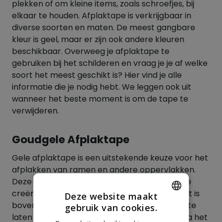
plekken of om kleine items, zoals schroefjes, bij
elkaar te houden. Afplaktape is verkrijgbaar in
diverse soorten en maten. De meest gangbare
kleur is geel, maar er zijn ook andere kleuren
beschikbaar. Overweeg je afplaktape te
gebruiken bij het schilderen en vraag je je af welke
soort het meest geschikt is? Hier vind je alle
informatie die je nodig hebt. We leggen ook uit
wanneer het beste moment is om de tape te
verwijderen.
Goudgele Afplaktape
Gele afplaktape is een uitstekende keuze voor het
afplakken van ramen en andere oppervlakken.
Deze tape is ideaal om scherpe verfranden te
creëren zonder lijmresten achter te laten. Het is
Deze website maakt
bovendien mogelijk om de tape tot 16 weken te
gebruik van cookies.
DUTCH
laten zitten, al raden we aan de tape direct na het