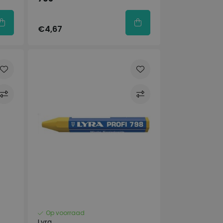
€4,67
Op voorraad
Lyra