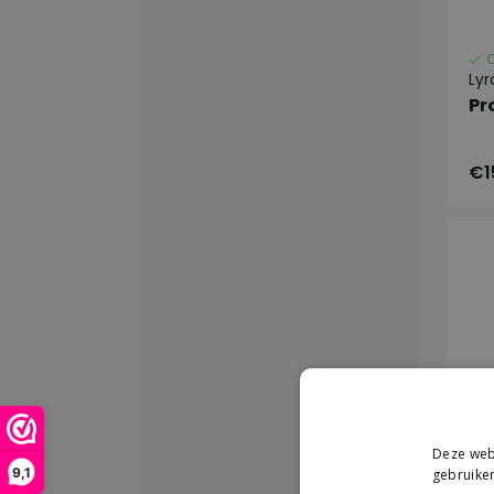
Lyr
Pr
€1
Deze webs
9,1
gebruiken