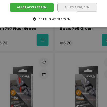
ALLES ACCEPTEREN
ALLES AFWIJZEN
Op voorraad
Op voorraad
DETAILS WEERGEVEN
a
Lyra
ofi 797 Fluor Groen
Basic 796 Groen
5,73
€6,70