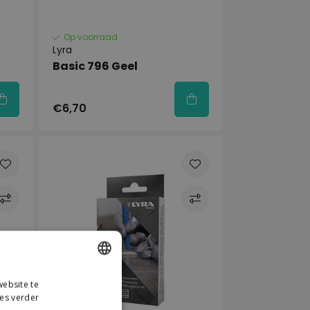
Op voorraad
Lyra
Basic 796 Geel
€6,70
ebsite te
DUTCH
es verder
GERMAN