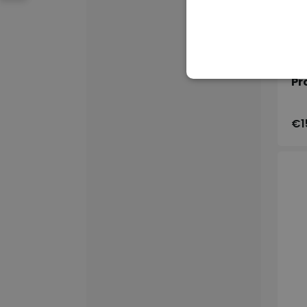
Lyr
Pr
€1