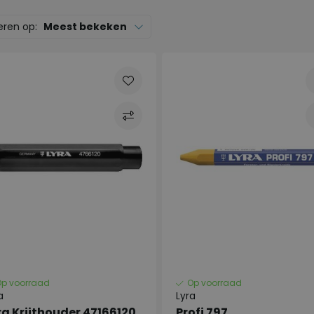
eren op:
Meest bekeken
Op voorraad
Op voorraad
a
Lyra
ra Krijthouder 47166120
Profi 797