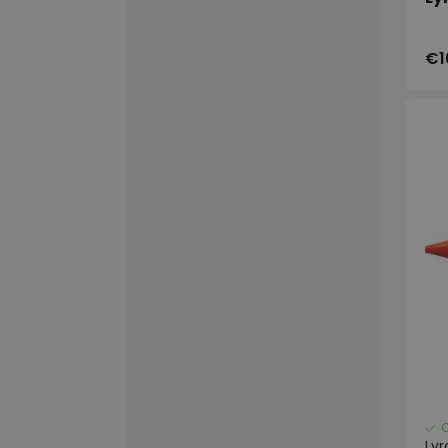
€1
Lyr