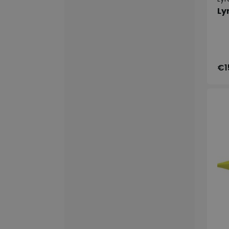
Ly
€1