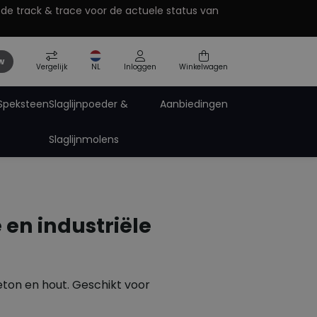
 de track & trace voor de actuele status van
w
Vergelijk
NL
Inloggen
Winkelwagen
Speksteen
Slaglijnpoeder &
Aanbiedingen
Slaglijnmolens
Pro-Paint zinkspray
Pro-Tech Technische Spray
Spuitbus accessoires
ting
 en industriële
eton en hout. Geschikt voor