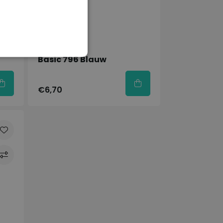
Op voorraad
Lyra
Basic 796 Blauw
€6,70