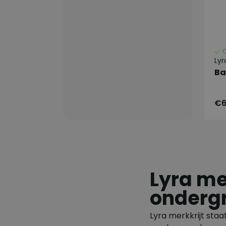
Lyr
Ba
€6
Lyra me
onderg
Lyra
merkkrijt staa