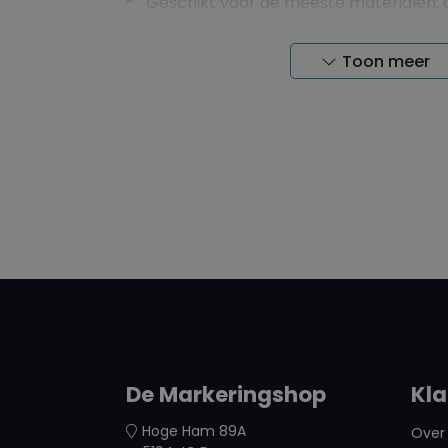
Geschikt voor de meeste materialen: dr
stoffig of bedekt met olie
Makkelijk schoon te maken met een d
Toon meer
marketing op gladde ondergronden zi
Afmeting lengte: 150 mm
Verzenden:
1 of 2 verpakkingen worden verstuurd me
brievenbus post
3 of meer worden verstuurd met PostNL o
brievenbuspakje
De Markeringshop
Kla
Hoge Ham 89A
Over 