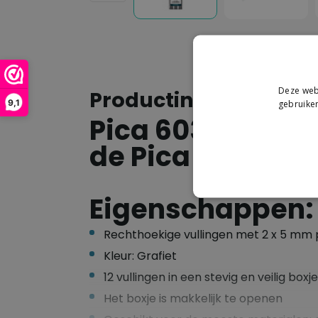
Deze webs
Productinformatie
9,1
gebruiken
Pica 6030 navull
de Pica BIG Dry 
Eigenschappen:
Rechthoekige vullingen met 2 x 5 mm p
Kleur: Grafiet
12 vullingen in een stevig en veilig boxje
Het boxje is makkelijk te openen