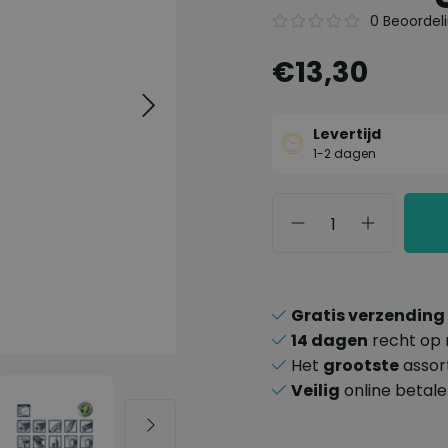
0 Beoordel
€13,30
Levertijd
1-2 dagen
Gratis verzending
14 dagen
recht op 
Het
grootste
assor
Veilig
online betal