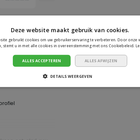
Deze website maakt gebruik van cookies.
ite gebruikt cookies om uw gebruikerservaring te verbeteren. Door onze w
Je beoorde
, stemt u in met alle cookies in overeenstemming met ons Cookiebeleid.
Le
ing voor
Er zijn nog geen revie
ALLES ACCEPTEREN
ALLES AFWIJZEN
6060.
Schrijf een beoor
DETAILS WEERGEVEN
rofiel