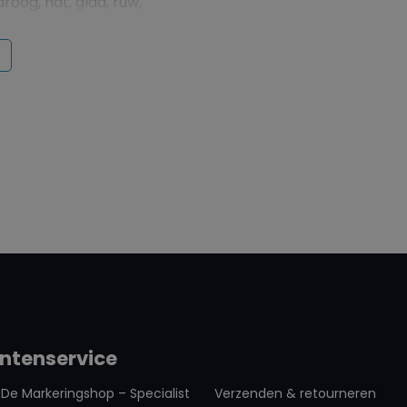
oog, nat, glad, ruw,
oekje wanneer de
t
t PostNL als
f DHL als
ntenservice
De Markeringshop – Specialist
Verzenden & retourneren