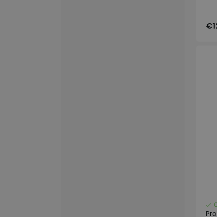
€1
Pr