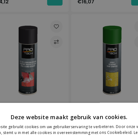
4,12
€16,07
Op voorraad
Op voorraad
Deze website maakt gebruik van cookies.
o-Tech
Pro-Tech
ite gebruikt cookies om uw gebruikerservaring te verbeteren. Door onze w
t- en Lijmverwijderaar
Afbijt
, stemt u in met alle cookies in overeenstemming met ons Cookiebeleid.
Le