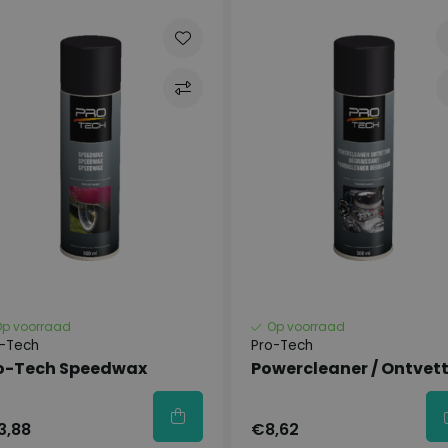
Op voorraad
Op voorraad
o-Tech
Pro-Tech
o-Tech Speedwax
Powercleaner / Ontvett
3,88
€8,62