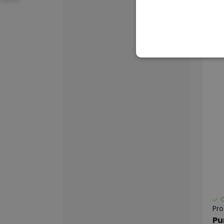
€1
Pr
Pu