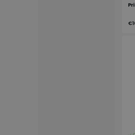
Pr
€1