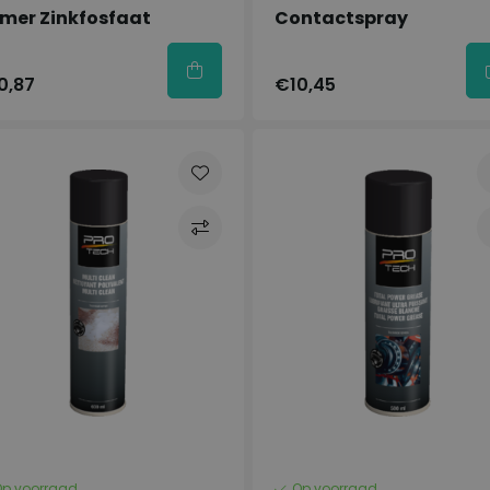
imer Zinkfosfaat
Contactspray
0,87
€10,45
Op voorraad
Op voorraad