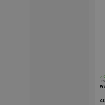
Pr
Pr
€1