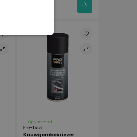
€13,88
Op voorraad
Pro-Tech
Kauwgombevriezer