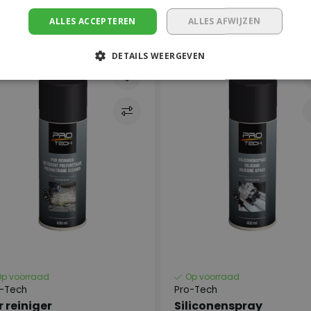
7,78
€18,36
ALLES ACCEPTEREN
ALLES AFWIJZEN
DETAILS WEERGEVEN
Op voorraad
Op voorraad
o-Tech
Pro-Tech
r reiniger
Siliconenspray