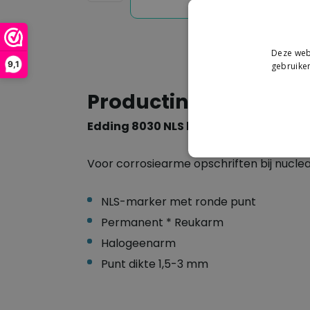
Deze webs
9,1
gebruiken
Productinformatie
Edding 8030 NLS high-tech marker
Voor corrosiearme opschriften bij nuclear,
NLS-marker met ronde punt
Permanent * Reukarm
Halogeenarm
Punt dikte 1,5-3 mm