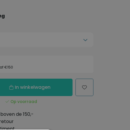
ng
af €150
In winkelwagen
Op voorraad
boven de 150,-
retour
timent