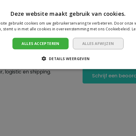
Veilig
online betal
Deze website maakt gebruik van cookies.
ite gebruikt cookies om uw gebruikerservaring te verbeteren. Door onze w
, stemt u in met alle cookies in overeenstemming met ons Cookiebeleid.
Le
Je beoorde
ALLES ACCEPTEREN
ALLES AFWIJZEN
Er zijn nog geen revie
DETAILS WEERGEVEN
 logistic en shipping.
Schrijf een beoor