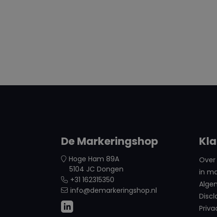
De Markeringshop
Kla
Hoge Ham 89A
Over 
5104 JC Dongen
in ma
+31 162315350
Alge
info@demarkeringshop.nl
Discl
Priva