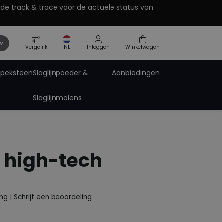
 de track & trace voor de actuele status van
w
Vergelijk
NL
Inloggen
Winkelwagen
Speksteen
Slaglijnpoeder &
Aanbiedingen
Slaglijnmolens
Pro-Paint zinkspray
Pro-Tech Technische Spray
Spuitbus accessoires
ting
 high-tech
ing
|
Schrijf een beoordeling