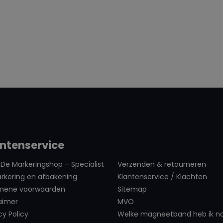
ntenservice
De Markeringshop – Specialist
Verzenden & retourneren
rkering en afbakening
Klantenservice / Klachten
mene voorwaarden
Sitemap
aimer
MVO
cy Policy
Welke magneetband heb ik n