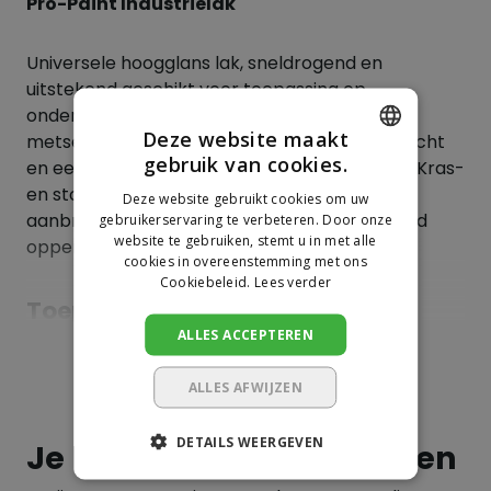
Pro-Paint Industrielak
Universele hoogglans lak, sneldrogend en
uitstekend geschikt voor toepassing op
ondergronden zoals metaal, beton, hout,
Deze website maakt
metselwerk, etc. Heeft een zeer hoge dekkracht
gebruik van cookies.
en een lang kleurbehoud en/of glansbehoud. Kras-
DUTCH
en stootvast. Voor het beste resultaat alleen
Deze website gebruikt cookies om uw
GERMAN
aanbrengen op een zorgvuldig voorbehandeld
gebruikerservaring te verbeteren. Door onze
website te gebruiken, stemt u in met alle
oppervlak
cookies in overeenstemming met ons
Cookiebeleid.
Lees verder
Toepassingen
ALLES ACCEPTEREN
Metaal
Toon meer
Beton
ALLES AFWIJZEN
Hout
DETAILS WEERGEVEN
Je beoordeling toevoegen
Metselwerk