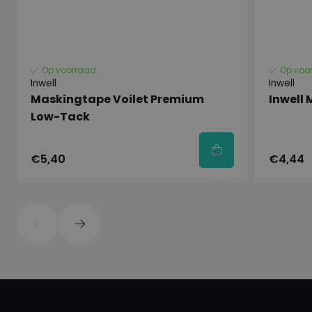
Zeer hoge dekkracht
Voor hoogglans: lang glansbehoud
Sneldrogend
Op voorraad
Op voo
Kras-en stootvast
Inwell
Inwell
lang kleurbehoud
Maskingtape Voilet Premium
Inwell
Low-Tack
Uitstekende hechting
Fysische en Chemische
€5,40
€4,44
Eigenschappen
Inhoud : 500 ML
Basis : Gemodificeerde alkydhars
Kleur : Diverse (RAL) kleuren