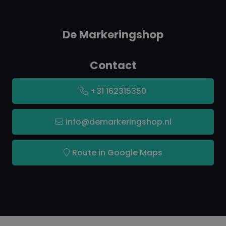
VOS-gehalte : Circa 83-79m/m%(afhankelijk van
kleur)
De Markeringshop
Vaste stof-gehalte: Circa 17-21m/m %(afhankelijk
van kleur)
Contact
Hittebestendig: Tot 110°C
+31 162315350
Verbruik: 1 tot2 m2per laag, afhankelijk van object
info@demarkeringshop.nl
en verwerkingsmethode
Droogtijd:
Route in Google Maps
bij 23°C en rel. vochtigheid 65%
Stofdroog na 10 tot 20 minuten
Kleefvrij na 30 tot 60 minuten
Uitgehard/ overspuitbaar na 24 –48