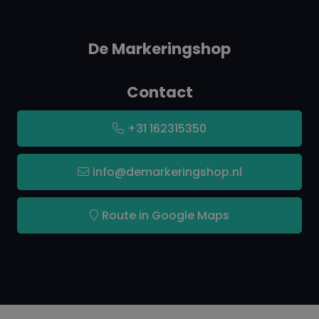
VOS-gehalte : Circa 83-79m/m%(afhankelijk van
kleur)
De Markeringshop
Vaste stof-gehalte: Circa 17-21m/m %(afhankelijk
van kleur)
Contact
Hittebestendig: Tot 110°C
+31 162315350
Verbruik: 1 tot2 m2per laag, afhankelijk van object
info@demarkeringshop.nl
en verwerkingsmethode
Droogtijd:
Route in Google Maps
bij 23°C en rel. vochtigheid 65%
Stofdroog na 10 tot 20 minuten
Kleefvrij na 30 tot 60 minuten
Uitgehard/ overspuitbaar na 24 –48