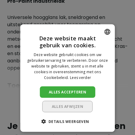
Pro-Paint Industrielak
Universele hoogglans lak, sneldrogend en
uitstekend geschikt voor toepassing op
ondergronden zoals metaal, beton, hout,
Deze website maakt
metselwerk, etc. Heeft een zeer hoge dekkracht
gebruik van cookies.
en een lang kleurbehoud en/of glansbehoud. Kras-
DUTCH
en stootvast. Voor het beste resultaat alleen
Deze website gebruikt cookies om uw
GERMAN
aanbrengen op een zorgvuldig voorbehandeld
gebruikerservaring te verbeteren. Door onze
website te gebruiken, stemt u in met alle
oppervlak
cookies in overeenstemming met ons
Cookiebeleid.
Lees verder
Toepassingen
ALLES ACCEPTEREN
Metaal
Toon meer
Beton
ALLES AFWIJZEN
Hout
DETAILS WEERGEVEN
Je beoordeling toevoegen
Metselwerk