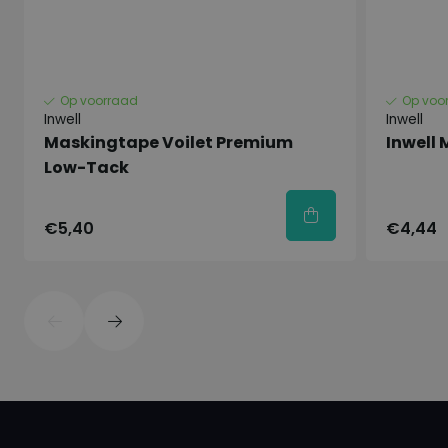
Zeer hoge dekkracht
Voor hoogglans: lang glansbehoud
Sneldrogend
Op voorraad
Op voo
Kras-en stootvast
Inwell
Inwell
lang kleurbehoud
Maskingtape Voilet Premium
Inwell
Low-Tack
Uitstekende hechting
Fysische en Chemische
€5,40
€4,44
Eigenschappen
Inhoud : 500 ML
Basis : Gemodificeerde alkydhars
Kleur : Diverse (RAL) kleuren