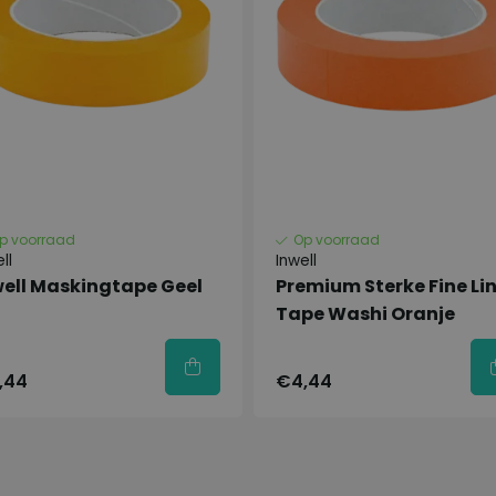
p voorraad
Op voorraad
ll
Inwell
well Maskingtape Geel
Premium Sterke Fine Li
nschappen
Tape Washi Oranje
,44
€4,44