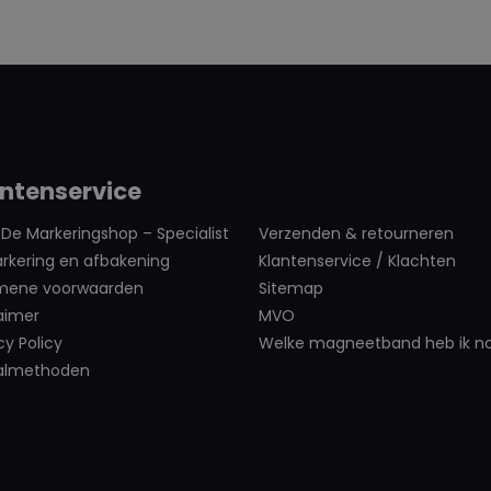
ijk van kleur)
ankelijk van kleur)
ntenservice
an object en
De Markeringshop – Specialist
Verzenden & retourneren
rkering en afbakening
Klantenservice / Klachten
mene voorwaarden
Sitemap
aimer
MVO
cy Policy
Welke magneetband heb ik n
almethoden
r(Afhankelijk van
eid en laagdikte)