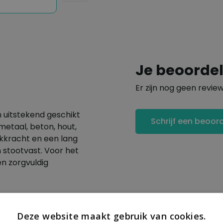
Je beoorde
Er zijn nog geen revie
 uitstekend geschikt
Schrijf een beoor
etaal, beton, hout,
kkracht en een lang
 stootvast. Voor het
n zorgvuldig
Deze website maakt gebruik van cookies.