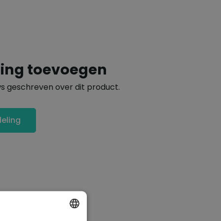
ling toevoegen
ws geschreven over dit product.
deling