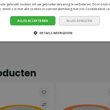
ite gebruikt cookies om uw gebruikerservaring te verbeteren. Door onze w
, stemt u in met alle cookies in overeenstemming met ons Cookiebeleid.
Le
ALLES ACCEPTEREN
ALLES AFWIJZEN
DETAILS WEERGEVEN
i
 beste goed genoeg is
 beton en metselwerk
oducten
krijgbaar is
ar