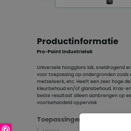
Productinformatie
Pro-Paint Industrielak
Universele hoogglans lak, sneldrogend en
voor toepassing op ondergronden zoals m
metselwerk, etc. Heeft een zeer hoge de
kleurbehoud en/of glansbehoud. Kras-en
beste resultaat alleen aanbrengen op ee
voorbehandeld oppervlak
Toepassingen
Metaal