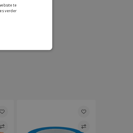
ebsite te
DUTCH
es verder
GERMAN