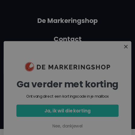
VOS-gehalte : Circa 83-79m/m%(afhankelijk van
kleur)
De Markeringshop
Vaste stof-gehalte: Circa 17-21m/m %(afhankelijk
van kleur)
Contact
Hittebestendig: Tot 110°C
+31 162315350
Verbruik: 1 tot2 m2per laag, afhankelijk van object
info@demarkeringshop.nl
en verwerkingsmethode
Ga verder met korting
Droogtijd:
Route in Google Maps
Ontvang direct een kortingscode in je mailbox
bij 23°C en rel. vochtigheid 65%
Ja, ik wil die korting
Stofdroog na 10 tot 20 minuten
Kleefvrij na 30 tot 60 minuten
Nee, dankjewel
Uitgehard/ overspuitbaar na 24 –48