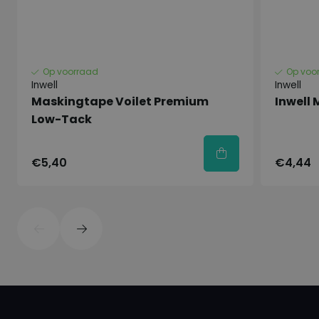
Zeer hoge dekkracht
Voor hoogglans: lang glansbehoud
Sneldrogend
Op voorraad
Op voo
Kras-en stootvast
Inwell
Inwell
lang kleurbehoud
Maskingtape Voilet Premium
Inwell
Low-Tack
Uitstekende hechting
Fysische en Chemische
€5,40
€4,44
Eigenschappen
Inhoud : 500 ML
Basis : Gemodificeerde alkydhars
Kleur : Diverse (RAL) kleuren