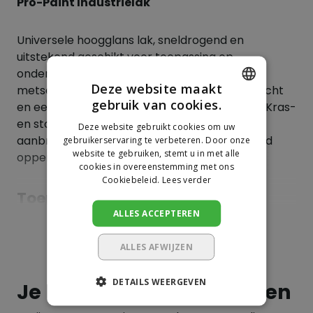
Pro-Paint Industrielak
Universele hoogglans lak, sneldrogend en
uitstekend geschikt voor toepassing op
ondergronden zoals metaal, beton, hout,
Deze website maakt
metselwerk, etc. Heeft een zeer hoge dekkracht
gebruik van cookies.
en een lang kleurbehoud en/of glansbehoud. Kras-
DUTCH
en stootvast. Voor het beste resultaat alleen
Deze website gebruikt cookies om uw
GERMAN
aanbrengen op een zorgvuldig voorbehandeld
gebruikerservaring te verbeteren. Door onze
website te gebruiken, stemt u in met alle
oppervlak
cookies in overeenstemming met ons
Cookiebeleid.
Lees verder
Toepassingen
ALLES ACCEPTEREN
Metaal
Toon meer
Beton
ALLES AFWIJZEN
Hout
DETAILS WEERGEVEN
Je beoordeling toevoegen
Metselwerk