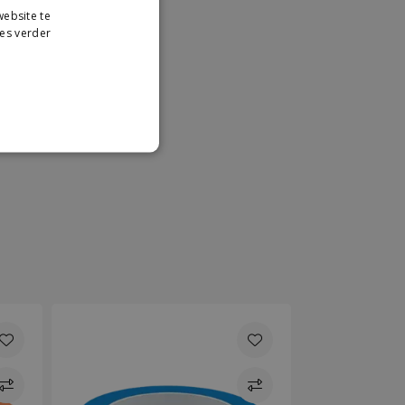
ebsite te
DUTCH
es verder
GERMAN