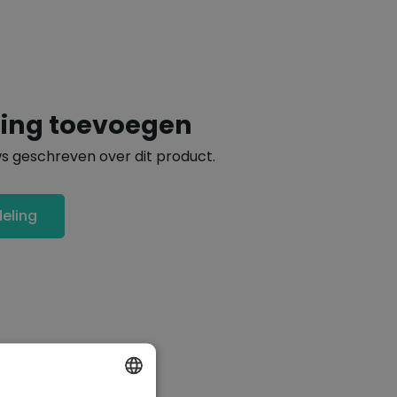
ling toevoegen
ws geschreven over dit product.
deling