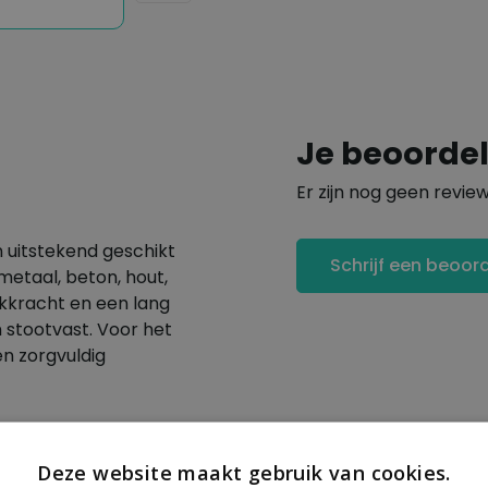
Je beoorde
Er zijn nog geen revie
 uitstekend geschikt
Schrijf een beoor
etaal, beton, hout,
kkracht en een lang
 stootvast. Voor het
n zorgvuldig
Deze website maakt gebruik van cookies.