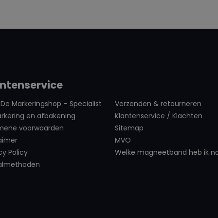
ijk van kleur)
ankelijk van kleur)
ntenservice
an object en
De Markeringshop – Specialist
Verzenden & retourneren
rkering en afbakening
Klantenservice / Klachten
mene voorwaarden
Sitemap
aimer
MVO
cy Policy
Welke magneetband heb ik n
almethoden
r(Afhankelijk van
eid en laagdikte)