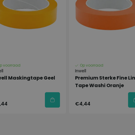
p voorraad
Op voorraad
ll
Inwell
well Maskingtape Geel
Premium Sterke Fine Li
nschappen
Tape Washi Oranje
,44
€4,44