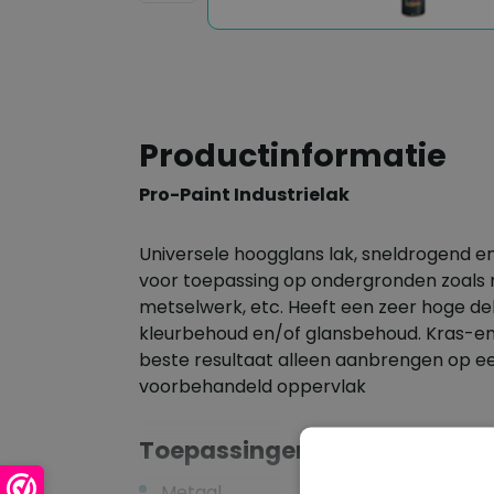
Productinformatie
Pro-Paint Industrielak
Universele hoogglans lak, sneldrogend en
voor toepassing op ondergronden zoals m
metselwerk, etc. Heeft een zeer hoge de
kleurbehoud en/of glansbehoud. Kras-en
beste resultaat alleen aanbrengen op ee
voorbehandeld oppervlak
Toepassingen
Metaal