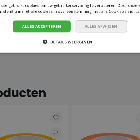
ite gebruikt cookies om uw gebruikerservaring te verbeteren. Door onze w
, stemt u in met alle cookies in overeenstemming met ons Cookiebeleid.
Le
ALLES ACCEPTEREN
ALLES AFWIJZEN
DETAILS WEERGEVEN
i
 beste goed genoeg is
 beton en metselwerk
oducten
krijgbaar is
ar