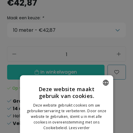
€42,87
Maak een keuze:
*
In winkelwagen
Deze website maakt
Op voorraad
gebruik van cookies.
DUTCH
Gratis verzending
boven de 150,-
Deze website gebruikt cookies om uw
14 dagen
recht op retour
GERMAN
gebruikerservaring te verbeteren. Door onze
Het
grootste
assortiment
website te gebruiken, stemt u in met alle
cookies in overeenstemming met ons
Veilig
online betalen
Cookiebeleid.
Lees verder