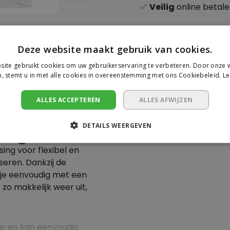
Veilig
online betal
Deze website maakt gebruik van cookies.
ite gebruikt cookies om uw gebruikerservaring te verbeteren. Door onze w
Je beoorde
, stemt u in met alle cookies in overeenstemming met ons Cookiebeleid.
Le
band 20
Er zijn nog geen revie
ALLES ACCEPTEREN
ALLES AFWIJZEN
ing
Schrijf een beoor
DETAILS WEERGEVEN
ing voor flexibel en
seren. Dankzij de
 je eenvoudig met een
zo makkelijk weer uit,
ar en kan eenvoudig