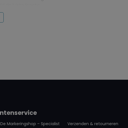
d de juiste lengte
r gebruik op
 en andere metalen
acht van 29 g/cm² is
visuele toepassingen
. De hoogwaardige
nte werking en lange
ntoor, werkplaats of
agneetband zorgt voor
ntenservice
De Markeringshop – Specialist
Verzenden & retourneren