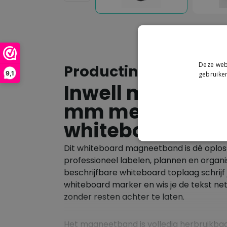
Deze webs
Productinformatie
9,1
gebruiken
Inwell magneet
mm met
whiteboardcoat
Dit whiteboard magneetband is dé oploss
professioneel labelen, plannen en organi
beschrijfbare whiteboard toplaag schrijf
whiteboard marker en wis je de tekst net 
zonder resten achter te laten.
Het magneetband is volledig herbruikba