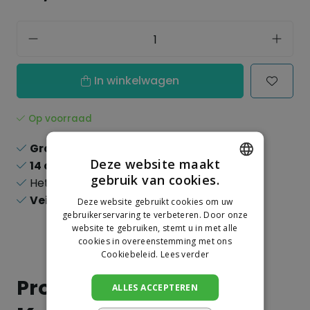
In winkelwagen
Op voorraad
Gratis verzending
boven de 150,-
Deze website maakt
14 dagen
recht op retour
gebruik van cookies.
Het
grootste
assortiment
DUTCH
Veilig
online betalen
Deze website gebruikt cookies om uw
GERMAN
gebruikerservaring te verbeteren. Door onze
website te gebruiken, stemt u in met alle
cookies in overeenstemming met ons
Cookiebeleid.
Lees verder
Productinformatie
ALLES ACCEPTEREN