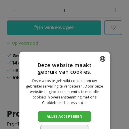
In winkelwagen
Op voorraad
Gratis verzending
boven de 150,-
14 dagen
recht op retour
Deze website maakt
Het
grootste
assortiment
gebruik van cookies.
DUTCH
Veilig
online betalen
Deze website gebruikt cookies om uw
GERMAN
gebruikerservaring te verbeteren. Door onze
website te gebruiken, stemt u in met alle
cookies in overeenstemming met ons
Cookiebeleid.
Lees verder
Productinformatie
ALLES ACCEPTEREN
Pro-Tech Kettingspray Kettingspray is een