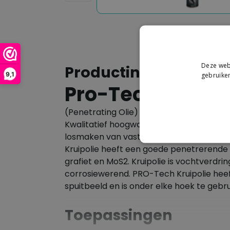
Deze webs
Productinformatie
9,1
gebruiken
Pro-Tech Kruipo
(Penetrating Olie)
Kwalitatief hoogwaardig, effectief hulpm
losmaken van vastzittende en vastgeroe
Kruipolie heeft een goede penetrerende
grafiet en MoS2. Kruipolie is vochtverdri
corrosiewerend. PRO-Tech Kruipolie heef
spuitbeeld en is onder elke hoek te gebru
Toepassingen