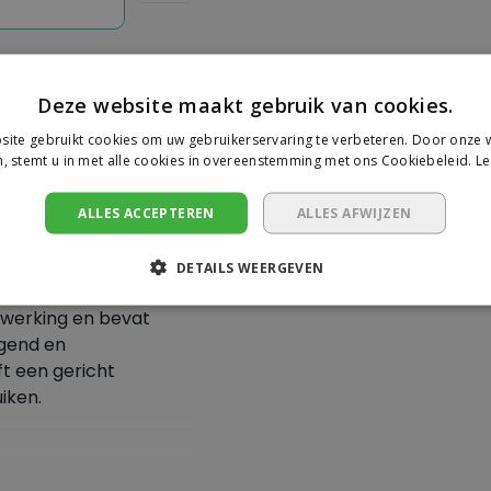
Deze website maakt gebruik van cookies.
ite gebruikt cookies om uw gebruikerservaring te verbeteren. Door onze w
Je beoorde
, stemt u in met alle cookies in overeenstemming met ons Cookiebeleid.
Le
lie
Er zijn nog geen revie
ALLES ACCEPTEREN
ALLES AFWIJZEN
iddel voor het
Schrijf een beoor
DETAILS WEERGEVEN
ste onderdelen.
 werking en bevat
ngend en
t een gericht
iken.