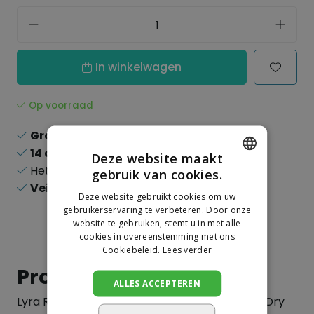
In winkelwagen
Op voorraad
Gratis verzending
boven de 150,-
14 dagen
recht op retour
Deze website maakt
Het
grootste
assortiment
gebruik van cookies.
DUTCH
Veilig
online betalen
Deze website gebruikt cookies om uw
GERMAN
gebruikerservaring te verbeteren. Door onze
website te gebruiken, stemt u in met alle
cookies in overeenstemming met ons
Cookiebeleid.
Lees verder
Productinformatie
ALLES ACCEPTEREN
Lyra Reserve stiften voor Lyra Dry en de Lyra Dry