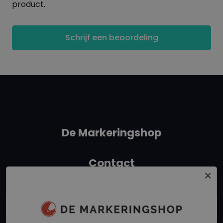
product.
1 of 2 verpakkingen worden verstuurd met PostNL
als brievenbus post € 2,85
Schrijf een beoordeling
3 of meer worden verstuurd met PostNL of DHL als
brievenbuspakje € 5,95
De Markeringshop
Contact
+31 162315350
info@demarkeringshop.nl