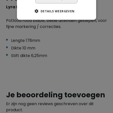
Lyra Duo 2930 Rood / Blauw
DETAILS WEERGEVEN
Potlood rood blauw, beide uiteinden geslepen, voor
fijne markering / correcties.
Lengte 178mm
Dikte 10 mm
Stift dikte 6,25mm
Je beoordeling toevoegen
Er zijn nog geen reviews geschreven over dit
product.