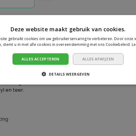
Deze website maakt gebruik van cookies.
ite gebruikt cookies om uw gebruikerservaring te verbeteren. Door onze w
Je beoorde
, stemt u in met alle cookies in overeenstemming met ons Cookiebeleid.
Le
el. Smeert, reinigt en
Er zijn nog geen revie
ALLES ACCEPTEREN
ALLES AFWIJZEN
en. Bij uitstek
machines, hang- en
Schrijf een beoor
DETAILS WEERGEVEN
n. Vochtverdringend en
de, reinigende
tyl en teer.
ting
happen