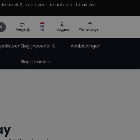
 de track & trace voor de actuele status van
w
Vergelijk
NL
Inloggen
Winkelwagen
Speksteen
Slaglijnpoeder &
Aanbiedingen
Slaglijnmolens
Pro-Paint zinkspray
Pro-Tech Technische Spray
Spuitbus accessoires
ting
ay