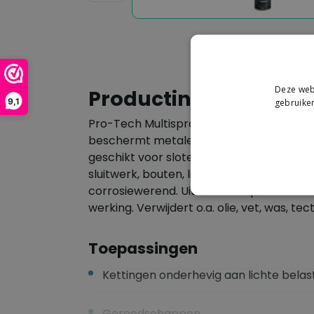
Deze webs
Productinformatie
9,1
gebruiken
Pro-Tech Multispray Veelzijdig smeermidd
beschermt metalen en kunststof onderdel
geschikt voor sloten, gereedschappen, 
sluitwerk, bouten, licht belaste kettinge
corrosiewerend. Uitstekende penetreren
werking. Verwijdert o.a. olie, vet, was, tec
Toepassingen
Kettingen onderhevig aan lichte belas
Gereedsc