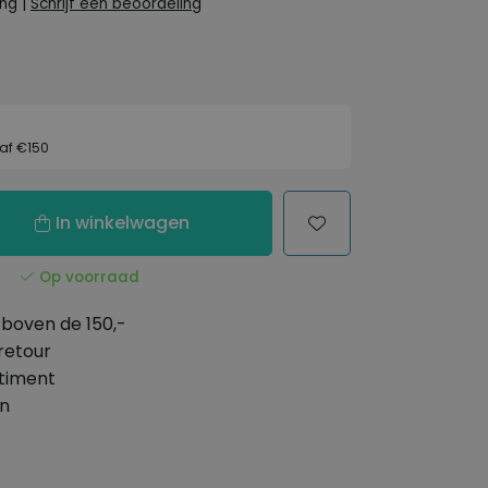
ing
|
Schrijf een beoordeling
af €150
In winkelwagen
Op voorraad
boven de 150,-
retour
timent
en