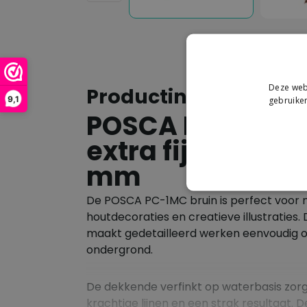
Deze webs
Productinformatie
9,1
gebruiken
POSCA PC-1MC b
extra fijne verfst
mm
De POSCA PC-1MC bruin is perfect voor n
houtdecoraties en creatieve illustraties. 
maakt gedetailleerd werken eenvoudig op
ondergrond.
De dekkende verfinkt op waterbasis zorg
krachtige lijnen en een strak resultaat.