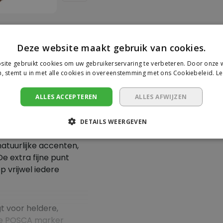
Deze website maakt gebruik van cookies.
ite gebruikt cookies om uw gebruikerservaring te verbeteren. Door onze w
Je beoorde
, stemt u in met alle cookies in overeenstemming met ons Cookiebeleid.
Le
ruin
Er zijn nog geen revie
ALLES ACCEPTEREN
ALLES AFWIJZEN
ift 0,7-1
Schrijf een beoor
DETAILS WEERGEVEN
atuurlijke accenten,
De extra fijne punt
 vrijwel iedere
t voor heldere,
 De POSCA marker