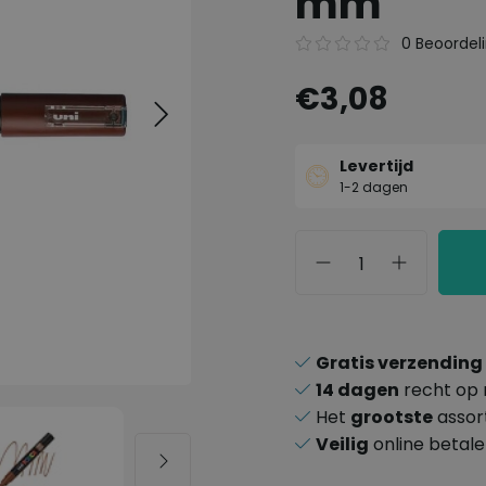
mm
0 Beoordel
€3,08
Levertijd
1-2 dagen
Gratis verzending
14 dagen
recht op 
Het
grootste
assor
Veilig
online betal