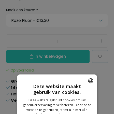
Maak een keuze:
*
In winkelwagen
Op voorraad
Gratis verzending
boven de 150,-
Deze website maakt
14 dagen
recht op retour
gebruik van cookies.
Het
grootste
assortiment
DUTCH
Veilig
online betalen
Deze website gebruikt cookies om uw
GERMAN
gebruikerservaring te verbeteren. Door onze
website te gebruiken, stemt u in met alle