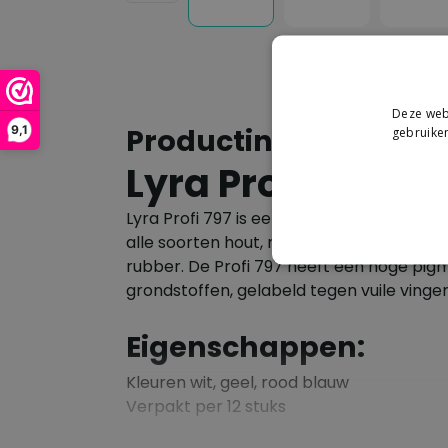
Deze webs
Productinformatie
9,1
gebruiken
Lyra Profi 797
Lyra Profi 797 is een krijt op oliebasis v
alle soorten hout, nat en droog, steen, b
rubber. De Profi 797 heeft een hoge pig
grondstoffen, gelabeld tegen vuile vinge
Eigenschappen:
Kleuren wit, geel, rood blauw
Verpakt per 12 stuks