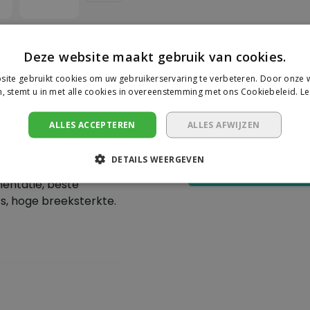
Deze website maakt gebruik van cookies.
ite gebruikt cookies om uw gebruikerservaring te verbeteren. Door onze w
Je beoorde
, stemt u in met alle cookies in overeenstemming met ons Cookiebeleid.
Le
Er zijn nog geen revie
ALLES ACCEPTEREN
ALLES AFWIJZEN
oor het markeren van
DETAILS WEERGEVEN
eton, metaal en
Schrijf een beoor
mentatie, beste
rs, hoge breeksterkte.