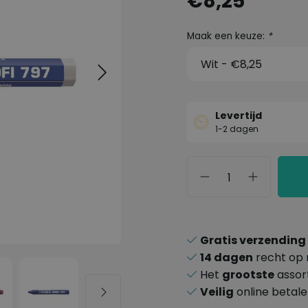
€8,25
Maak een keuze:
*
Levertijd
1-2 dagen
Gratis verzending
14 dagen
recht op 
Het
grootste
assor
Veilig
online betal