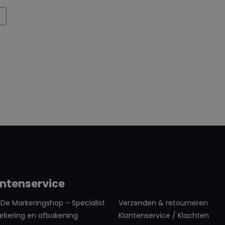
ntenservice
De Markeringshop – Specialist
Verzenden & retourneren
rkering en afbakening
Klantenservice / Klachten