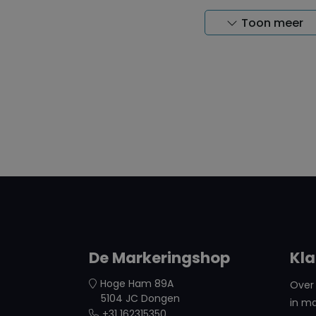
Toon meer
De Markeringshop
Kla
Hoge Ham 89A
Over 
5104 JC Dongen
in ma
+31 162315350