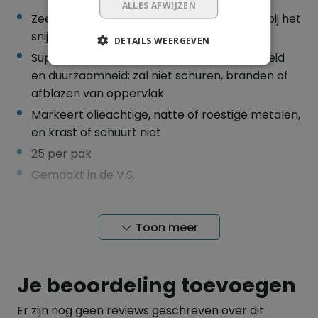
ALLES AFWIJZEN
Zeer zichtbare markeringen die oplichten bij het
snijden of lassen
DETAILS WEERGEVEN
Superieur aan speksteen in markeerbaarheid
en duurzaamheid; zal niet schuren, branden of
afblazen van oppervlak
Markeert olieachtige, natte of roestige metalen,
en krast of schuurt niet
25 per pak
Gemaakt in de V.S.
SPECIFICATIES
Toon meer
Kleur Rood
Aantal per verpakking 25
Je beoordeling toevoegen
Er zijn nog geen reviews geschreven over dit