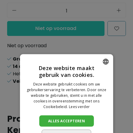
Niet op voorraad
Niet op voorraad
Gratis verzending
boven de 150,-
14 dagen
recht op retour
Deze website maakt
Het
grootste
assortiment
gebruik van cookies.
DUTCH
Veilig
online betalen
Deze website gebruikt cookies om uw
GERMAN
gebruikerservaring te verbeteren. Door onze
website te gebruiken, stemt u in met alle
cookies in overeenstemming met ons
Cookiebeleid.
Lees verder
Productinformatie
ALLES ACCEPTEREN
Kenmerken: