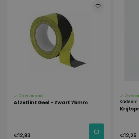
Op voorraad
Op voo
Kadeem
Afzetlint Geel - Zwart 75mm
Krijtsp
€12,83
€12,25