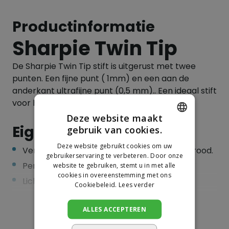
Productinformatie
Sharpie Twin Tip
De Sharpie Twin Tip stift is uitgerust met twee
punten. Een fijne punt ( 1mm) en een aan de
anderkant ultrafijne punt (0,5 mm).. Een ideaal stift
voor het markeren op tape.
Deze website maakt
Eigenschappen:
gebruik van cookies.
DUTCH
Deze website gebruikt cookies om uw
Verkrijgbaar in de kleuren zwart, blauw en rood.
GERMAN
gebruikerservaring te verbeteren. Door onze
Permanent op de meeste oppervlakken
website te gebruiken, stemt u in met alle
cookies in overeenstemming met ons
Licht en watervast
Cookiebeleid.
Lees verder
Sneldrogende inkt
ALLES ACCEPTEREN
AP-gecertificeerd, niet giftig
Toon meer
Punt dikte 1 mm