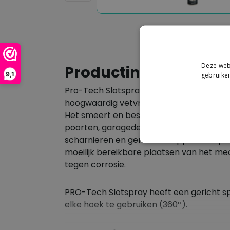
Deze webs
Productinformatie
9,1
gebruiken
Pro-Tech Slotspray PRO-Tech Slotspray i
hoogwaardig vetvrij smeermiddel voor 
Het smeert en beschermt (cilinder)slot
poorten, garagedeuren enz. Tevens uite
scharnieren en gereedschappen. Het pene
moeilijk bereikbare plaatsen van het m
tegen corrosie.
PRO-Tech Slotspray heeft een gericht sp
elke hoek te gebruiken (360º).