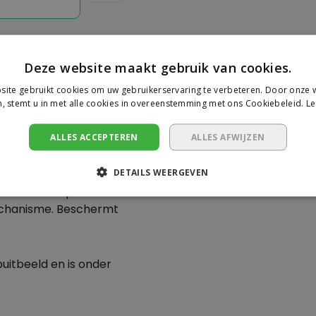
Deze website maakt gebruik van cookies.
ite gebruikt cookies om uw gebruikerservaring te verbeteren. Door onze w
Je beoorde
, stemt u in met alle cookies in overeenstemming met ons Cookiebeleid.
Le
s een kwalitatief
Er zijn nog geen revie
ALLES ACCEPTEREN
ALLES AFWIJZEN
micromechanismen.
en van hekken,
Schrijf een beoor
DETAILS WEERGEVEN
rmate geschikt voor
treert diep in alle
echanisme. Beschermt
uitbeeld en is onder