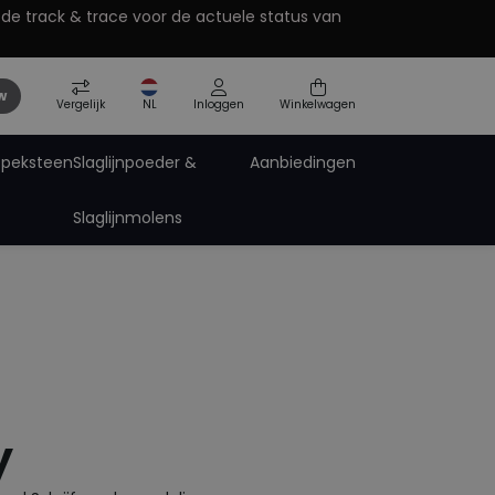
 de track & trace voor de actuele status van
w
Vergelijk
NL
Inloggen
Winkelwagen
Speksteen
Slaglijnpoeder &
Aanbiedingen
Slaglijnmolens
Pro-Paint zinkspray
Pro-Tech Technische Spray
Spuitbus accessoires
ting
y