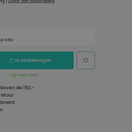
ing
|
Schrijf een beoordeling
af €150
In winkelwagen
Op voorraad
boven de 150,-
retour
timent
en