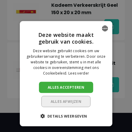
Kadeem Verkeerskrijt Geel
150 x 20 x 20 mm
€6,45
Deze website maakt
gebruik van cookies.
DUTCH
Deze website gebruikt cookies om uw
Op voorraad
GERMAN
Kadeem
gebruikerservaring te verbeteren. Door onze
website te gebruiken, stemt u in met alle
Kadeem Verkeerskrijt Wit
cookies in overeenstemming met ons
150 x 20 x 20 mm
Cookiebeleid.
Lees verder
ALLES ACCEPTEREN
€6,45
ALLES AFWIJZEN
DETAILS WEERGEVEN