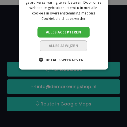
gebruikerservaring te verbeteren. Door onze
website te gebruiken, stemt u in met alle
cookies in overeenstemming met ons
Cookiebeleid.
Lees verder
ALLES ACCEPTEREN
De Markeringshop
ALLES AFWIJZEN
Contact
DETAILS WEERGEVEN
+31 162315350
info@demarkeringshop.nl
Route in Google Maps