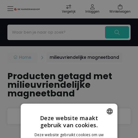
Vergelijk
Inloggen
Winkelwagen
Home
milieuvriendelijke magneetband
Producten getagd met
milieuvriendelijke
magneetband
Filter
Sorteer
Deze website maakt
gebruik van cookies.
DUTCH
Deze website gebruikt cookies om uw
GERMAN