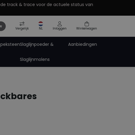
 de track & trace voor de actuele status van
w
Vergelijk
NL
Inloggen
Winkelwagen
Speksteen
Slaglijnpoeder &
Aanbiedingen
Slaglijnmolens
Pro-Paint zinkspray
Pro-Tech Technische Spray
Spuitbus accessoires
ting
uckbares