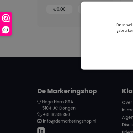
Deze webs
9,1
gebruiken
De Markeringshop
Kla
Hoge Ham 89A
Over 
5104 JC Dongen
in ma
+31 162315350
Alge
info@demarkeringshop.nl
Discl
Priva