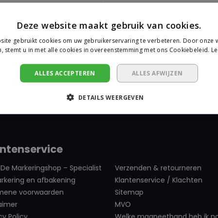
Deze website maakt gebruik van cookies.
ite gebruikt cookies om uw gebruikerservaring te verbeteren. Door onze w
, stemt u in met alle cookies in overeenstemming met ons Cookiebeleid.
Le
ALLES ACCEPTEREN
ALLES AFWIJZEN
DETAILS WEERGEVEN
ntenservice
De Markeringshop – Specialist
Verzenden & retourneren
rkering en afbakening
Klantenservice / Klachten
mene voorwaarden
Sitemap
aimer
MVO
cy Policy
Welke magneetband heb ik n