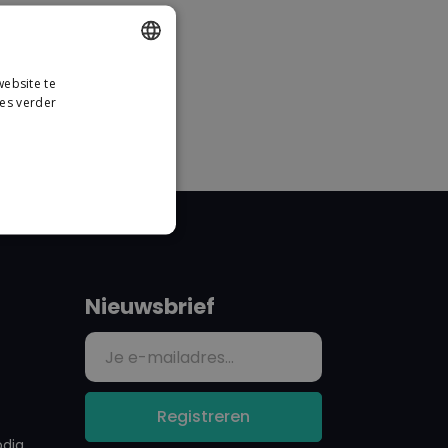
ebsite te
DUTCH
es verder
GERMAN
Nieuwsbrief
Registreren
odig