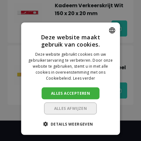
Kadeem Verkeerskrijt Wit
150 x 20 x 20 mm
€6,45
Deze website maakt
gebruik van cookies.
DUTCH
Deze website gebruikt cookies om uw
Op voorraad
GERMAN
Kadeem
gebruikerservaring te verbeteren. Door onze
website te gebruiken, stemt u in met alle
Kadeem Verkeerskrijt Geel
cookies in overeenstemming met ons
150 x 20 x 20 mm
Cookiebeleid.
Lees verder
ALLES ACCEPTEREN
€6,45
ALLES AFWIJZEN
DETAILS WEERGEVEN