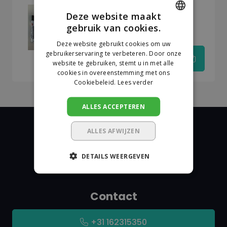
Snowman - BG-10
Deze website maakt
whiteboard markers -
gebruik van cookies.
DUTCH
assorti á 10 stuks
Deze website gebruikt cookies om uw
GERMAN
gebruikerservaring te verbeteren. Door onze
website te gebruiken, stemt u in met alle
€14,37
cookies in overeenstemming met ons
Cookiebeleid.
Lees verder
ALLES ACCEPTEREN
ALLES AFWIJZEN
DETAILS WEERGEVEN
De Markeringshop
Contact
+31 162315350