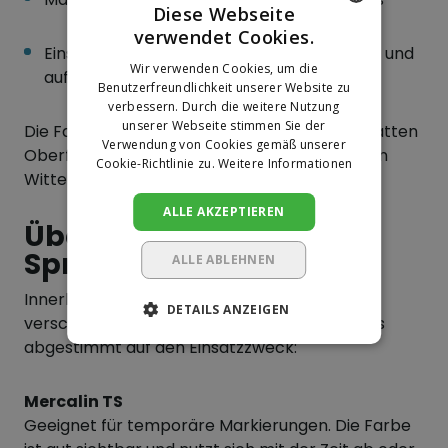
Diese Webseite
verwendet Cookies.
DUTCH
Einsatz auf Baustellen, bei Straßenarbeiten und
Wir verwenden Cookies, um die
auf Industriegeländen
GERMAN
Benutzerfreundlichkeit unserer Website zu
verbessern. Durch die weitere Nutzung
unserer Webseite stimmen Sie der
Die Farbe haftet zuverlässig auf rauen und glatten
Verwendung von Cookies gemäß unserer
Oberflächen und bleibt auch bei wechselnden
Cookie-Richtlinie zu.
Weitere Informationen
Witterungsbedingungen gut sichtbar.
ALLE AKZEPTIEREN
Übersicht Mercalin
Sprühdosen
ALLE ABLEHNEN
Innerhalb des Mercalin Sortiments stehen
DETAILS ANZEIGEN
verschiedene Varianten zur Verfügung, jeweils
abgestimmt auf den Einsatzzweck:
Mercalin TS
Geeignet für temporäre Markierungen. Die Farbe