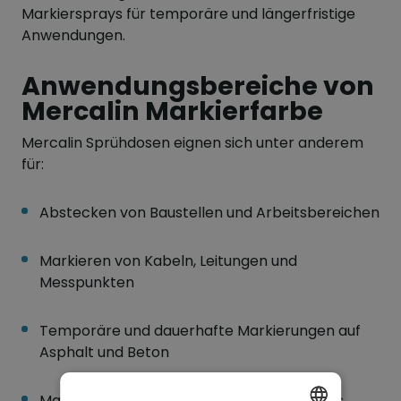
Markiersprays für temporäre und längerfristige
Anwendungen.
Anwendungsbereiche von
Mercalin Markierfarbe
Mercalin Sprühdosen eignen sich unter anderem
für:
Abstecken von Baustellen und Arbeitsbereichen
Markieren von Kabeln, Leitungen und
Messpunkten
Temporäre und dauerhafte Markierungen auf
Asphalt und Beton
Markierungen auf Stein, Sand, Kies und Gras