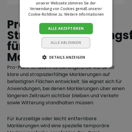
unserer Webseite stimmen Sie der
Verwendung von Cookies gemäß unserer
Cookie-Richtlinie zu.
Weitere Informationen
Pro-Paint
ALLE AKZEPTIEREN
Straßenmarkierungs
für dauerhafte
ALLE ABLEHNEN
Markierungen
DETAILS ANZEIGEN
Pro-Paint Straßenmarkierungsfarbe wurde für
klare und strapazierfähige Markierungen auf
befestigten Flächen entwickelt. Sie eignet sich für
Anwendungen, bei denen Markierungen über einen
längeren Zeitraum sichtbar bleiben und Verkehr
sowie Witterung standhalten müssen.
Für kurzzeitige oder leicht entfernbare
Markierungen wird eine spezielle temporäre