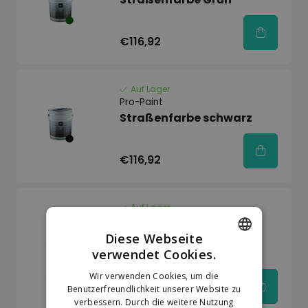
€116,92
Auf Lager
Pro-Paint
Straßenfarbe schwarz
€116,92
Auf Lager
Pro-Paint
Verdünner für
Diese Webseite
Straßenfarbe
verwendet Cookies.
DUTCH
Wir verwenden Cookies, um die
GERMAN
Benutzerfreundlichkeit unserer Website zu
€54,11
verbessern. Durch die weitere Nutzung