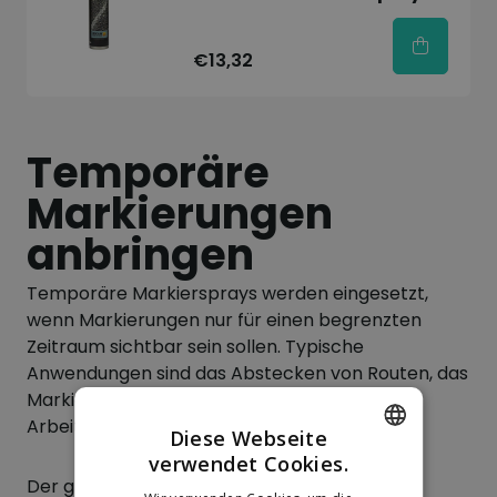
€13,32
Temporäre
Markierungen
anbringen
Temporäre Markiersprays werden eingesetzt,
wenn Markierungen nur für einen begrenzten
Zeitraum sichtbar sein sollen. Typische
Anwendungen sind das Abstecken von Routen, das
Markieren von Containerstellplätzen,
Arbeitszonen oder Veranstaltungsflächen.
Diese Webseite
verwendet Cookies.
DUTCH
Der große Vorteil gegenüber permanenter