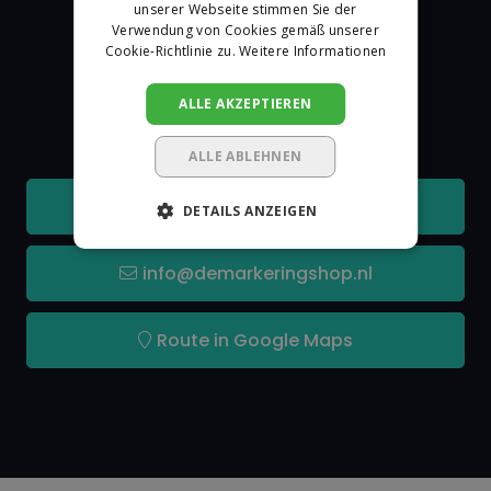
unserer Webseite stimmen Sie der
Verwendung von Cookies gemäß unserer
Cookie-Richtlinie zu.
Weitere Informationen
De Markeringshop
ALLE AKZEPTIEREN
Kontakt
ALLE ABLEHNEN
+31 162315350
DETAILS ANZEIGEN
info@demarkeringshop.nl
Route in Google Maps