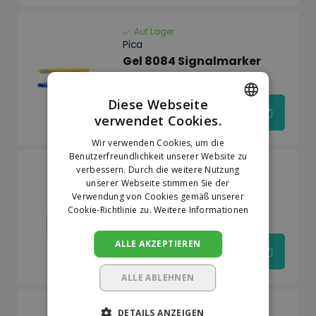
Auf Lager
Pica
Gel 8084 Signalmarker
Gelb
Diese Webseite
verwendet Cookies.
€7,88
DUTCH
Wir verwenden Cookies, um die
GERMAN
Benutzerfreundlichkeit unserer Website zu
verbessern. Durch die weitere Nutzung
Auf Lager
unserer Webseite stimmen Sie der
Pica
Verwendung von Cookies gemäß unserer
Pica Powder 2020
Cookie-Richtlinie zu.
Weitere Informationen
Nachfüllung
ALLE AKZEPTIEREN
€6,78
ALLE ABLEHNEN
Auf Lager
DETAILS ANZEIGEN