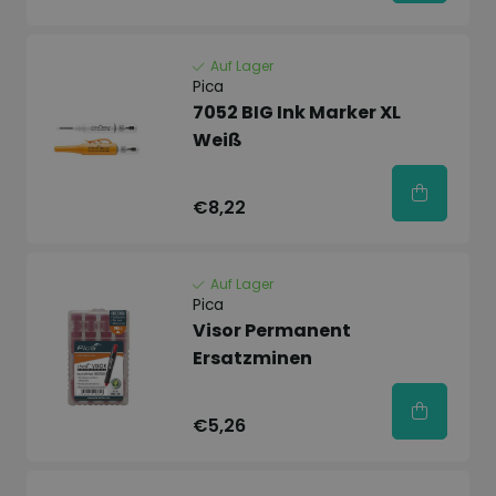
Auf Lager
Pica
7052 BIG Ink Marker XL
Weiß
€8,22
Auf Lager
Pica
Visor Permanent
Ersatzminen
€5,26