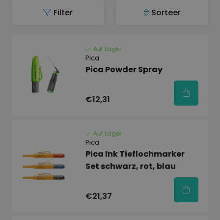
Filter
Sorteer
Auf Lager
Pica
Pica Powder Spray
€12,31
Auf Lager
Pica
Pica Ink Tieflochmarker
Set schwarz, rot, blau
€21,37