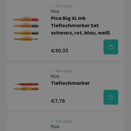
Auf Lager
Pica
Pica Big XL Ink
Tieflochmarker Set
schwarz, rot, blau, weiß
€30,33
Auf Lager
Pica
Tieflochmarker
€7,76
Auf Lager
Pica