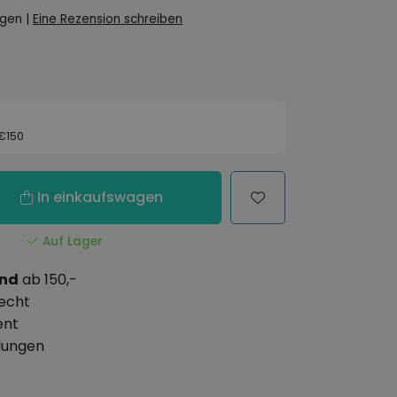
ngen
|
Eine Rezension schreiben
 €150
In einkaufswagen
Auf Lager
and
ab 150,-
echt
ent
lungen