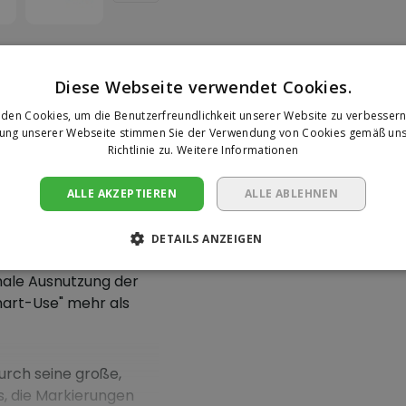
Diese Webseite verwendet Cookies.
den Cookies, um die Benutzerfreundlichkeit unserer Website zu verbessern
Ihre Bewer
zung unserer Webseite stimmen Sie der Verwendung von Cookies gemäß uns
Richtlinie zu.
Weitere Informationen
er 7041 XL
Es wurden noch keine 
abgegeben.
ten Innovationen. Der
ALLE AKZEPTIEREN
ALLE ABLEHNEN
verfügt über ein Rohr
nung. Der Metallstab
DETAILS ANZEIGEN
Eine Rezension sc
n und kann um 180°
male Ausnutzung der
mart-Use" mehr als
urch seine große,
s, die Markierungen