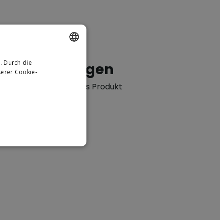
. Durch die
DUTCH
tung hinzufügen
erer Cookie-
GERMAN
Bewertungen für dieses Produkt
hreiben