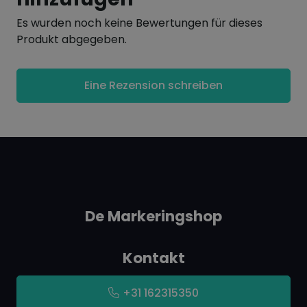
Permanente ink
Es wurden noch keine Bewertungen für dieses
Integrierter Clip in der Kappe
Produkt abgegeben.
Lieferung umfasst 1x schwarz, 1x rot, 1x blau
Eine Rezension schreiben
De Markeringshop
Kontakt
+31 162315350