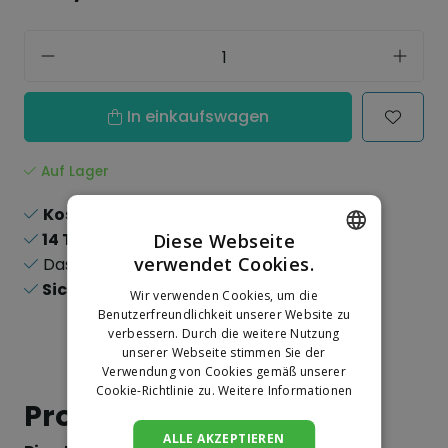
In einkaufswagen
Auf Lager
Kostenloser Versand
ab 150,-
14 Tage
Rückgaberecht
Diese Webseite
verwendet Cookies.
Das
größte
Sortiment
DUTCH
Sichere
Online-Zahlungen
Wir verwenden Cookies, um die
GERMAN
Benutzerfreundlichkeit unserer Website zu
verbessern. Durch die weitere Nutzung
unserer Webseite stimmen Sie der
Verwendung von Cookies gemäß unserer
Cookie-Richtlinie zu.
Weitere Informationen
Produktinformation
ALLE AKZEPTIEREN