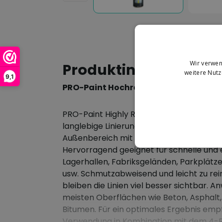
Wir verwen
Produktinformation
weitere Nut
9,1
PRO-Paint Hochresistente Linienmar
PRO-Paint Highly Resistant Line Marking Pa
langlebige Linierungsfarbe für Linien im 
Außenbereich mit ausgezeichneter Deckf
Hervorragend geeignet für schnelle und e
Lagerhallen, Fabriksgeländen, Parkplätze
usw. Schmutzabweisend und leicht zu rei
bleiben die Linien viel besser sichtbar. 
meisten Oberflächen wie Beton, Asphalt, H
Bitumen. Für ein optimales Ergebnis empf
Verwendung in Kombination mit dem 4-R