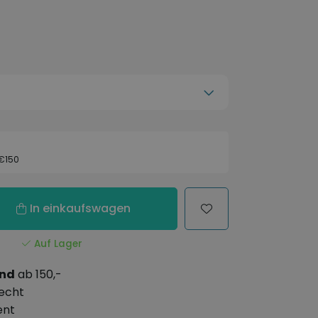
 €150
In einkaufswagen
Auf Lager
and
ab 150,-
echt
ent