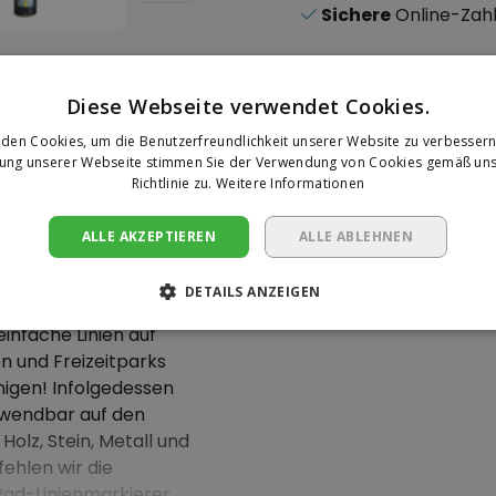
Sichere
Online-Zah
Diese Webseite verwendet Cookies.
den Cookies, um die Benutzerfreundlichkeit unserer Website zu verbessern
Ihre Bewer
zung unserer Webseite stimmen Sie der Verwendung von Cookies gemäß uns
Richtlinie zu.
Weitere Informationen
kierungsfarbe
Es wurden noch keine 
abgegeben.
ALLE AKZEPTIEREN
ALLE ABLEHNEN
int ist eine
Innen- und
DETAILS ANZEIGEN
Eine Rezension sc
ähigkeit.
infache Linien auf
n und Freizeitparks
nigen! Infolgedessen
Anwendbar auf den
olz, Stein, Metall und
ehlen wir die
ad-Linienmarkierer