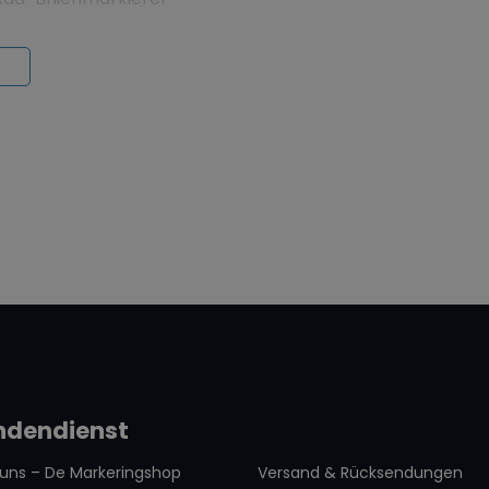
rkierungsfarbe
fragten Flächen,
iklagern
r Oberfläche
und
ndendienst
 uns – De Markeringshop
Versand & Rücksendungen