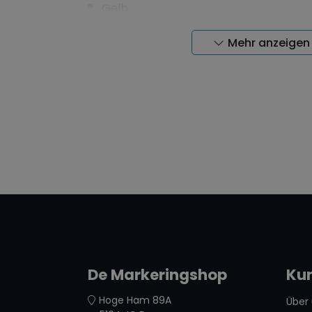
Gelb
Weiß
Mehr anzeigen
Blau
Rot
Schwarz
Grün
Die unterschiedlichen Farben sorgen für
Erkennbarkeit auf verschiedenen Oberfl
Markierkreide ist in Kartons zu 12 Stück v
Markierungskreide wird auf Paraffinbasis
mit organischen Farbstoffen.
De Markeringshop
Ku
Hoge Ham 89A
Über