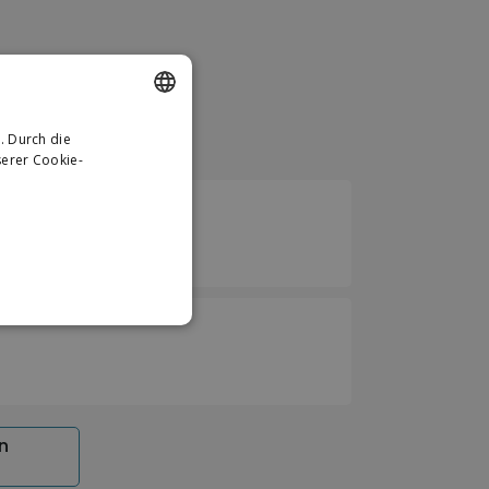
. Durch die
DUTCH
en
erer Cookie-
GERMAN
n