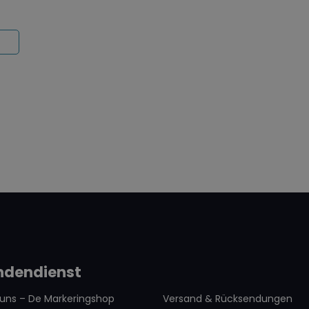
 eine optimale
ächen. Die
erpackt. Die
 hergestellt, gemischt
ndendienst
 uns – De Markeringshop
Versand & Rücksendungen