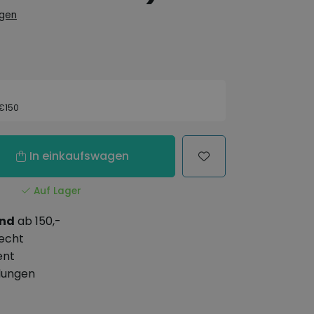
ngen
 €150
In einkaufswagen
Auf Lager
and
ab 150,-
echt
ent
lungen