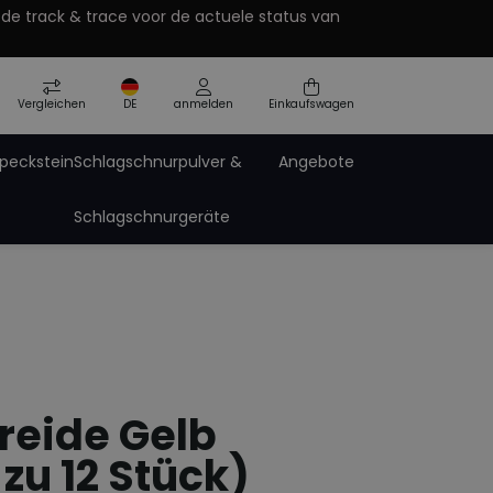
 de track & trace voor de actuele status van
Vergleichen
DE
anmelden
Einkaufswagen
peckstein
Schlagschnurpulver &
Angebote
Schlagschnurgeräte
nent
acke
Pro-Paint Zinkspray
De
Pro-Tech Sprays
Sprühdosen Zubehör
reide Gelb
zu 12 Stück)