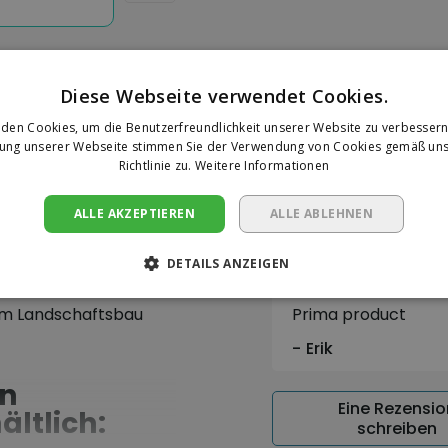
Diese Webseite verwendet Cookies.
den Cookies, um die Benutzerfreundlichkeit unserer Website zu verbessern
Bewertung
zung unserer Webseite stimmen Sie der Verwendung von Cookies gemäß uns
kreide
Richtlinie zu.
Weitere Informationen
Snelle levering
ALLE AKZEPTIEREN
ALLE ABLEHNEN
eide zum Markieren und
Danielle
d häufig von
raßenbau, im
DETAILS ANZEIGEN
euren, Elektrikern,
 im Landschaftsbau
Prima product
Erik
in
Eine Rezensio
ltlich:
schreiben