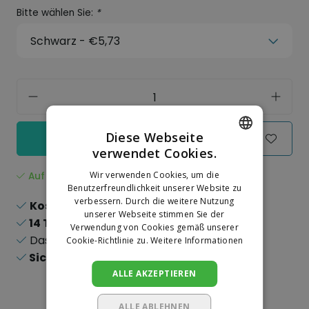
Bitte wählen Sie:
*
Diese Webseite
In einkaufswagen
verwendet Cookies.
DUTCH
Wir verwenden Cookies, um die
Auf Lager
GERMAN
Benutzerfreundlichkeit unserer Website zu
verbessern. Durch die weitere Nutzung
Kostenloser Versand
ab 150,-
unserer Webseite stimmen Sie der
14 Tage
Rückgaberecht
Verwendung von Cookies gemäß unserer
Das
größte
Sortiment
Cookie-Richtlinie zu.
Weitere Informationen
Sichere
Online-Zahlungen
ALLE AKZEPTIEREN
ALLE ABLEHNEN