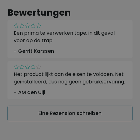
Anmeldung
Bewertungen
Sie machen die Oberfläche sicherer und
verhindern Ausrutschen, Stolpern und Stürze.
Meistens auf Fußböden, Käfigleitern, Treppen,
Rampen usw. angewendet.
Een prima te verwerken tape, in dit geval
voor op de trap.
Breite 19 mm
Gerrit Karssen
Länge 18 Meter
Farbe Schwarz
Het product lijkt aan de eisen te voldoen. Net
geïnstalleerd, dus nog geen gebruikservaring.
AM den Uijl
Eine Rezension schreiben