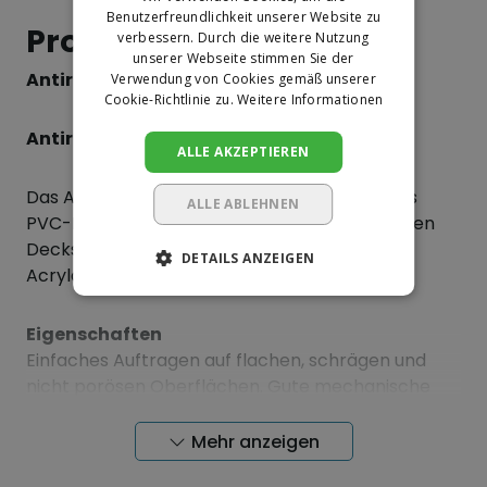
GERMAN
Benutzerfreundlichkeit unserer Website zu
Produktinformation
verbessern. Durch die weitere Nutzung
unserer Webseite stimmen Sie der
Antirutschband schwarz 19 mm
Verwendung von Cookies gemäß unserer
Cookie-Richtlinie zu.
Weitere Informationen
Antirutschband Schwarz
ALLE AKZEPTIEREN
Das Antirutschband ist ein einseitig klebendes
ALLE ABLEHNEN
PVC-Band mit einer rauen und verschleißfesten
Deckschicht und einem dicken, aggressiven
DETAILS ANZEIGEN
Acrylatkleber.
Eigenschaften
Einfaches Auftragen auf flachen, schrägen und
nicht porösen Oberflächen. Gute mechanische
Eigenschaften und eine Klebeschicht mit hoher
Haftkraft.
Mehr anzeigen