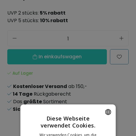
UVP 2 stücks:
5% rabatt
UVP 5 stücks:
10% rabatt
In einkaufswagen
Auf Lager
Kostenloser Versand
ab 150,-
14 Tage
Rückgaberecht
Das
größte
Sortiment
Sichere
Online-Zahlungen
Diese Webseite
verwendet Cookies.
DUTCH
Wir verwenden Cookies, um die