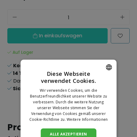
In einkaufswagen
Auf Lager
Kostenloser Versand
ab 150,-
14 Tage
Rückgaberecht
Diese Webseite
verwendet Cookies.
Das
größte
Sortiment
DUTCH
Sichere
Online-Zahlungen
Wir verwenden Cookies, um die
GERMAN
Benutzerfreundlichkeit unserer Website zu
verbessern. Durch die weitere Nutzung
unserer Webseite stimmen Sie der
Verwendung von Cookies gemäß unserer
Cookie-Richtlinie zu.
Weitere Informationen
Produktinformation
ALLE AKZEPTIEREN