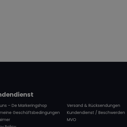
ndendienst
 uns – De Markeringshop
Versand & Rücksendungen
emeine Geschäftsbedingungen
Kundendienst / Beschwerden
aimer
MVO
cy Policy
.