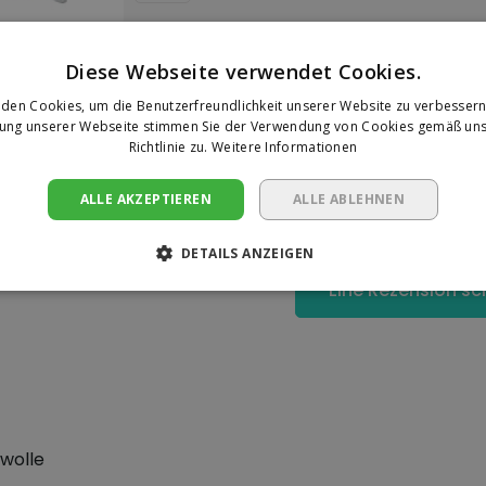
Diese Webseite verwendet Cookies.
den Cookies, um die Benutzerfreundlichkeit unserer Website zu verbessern
zung unserer Webseite stimmen Sie der Verwendung von Cookies gemäß uns
Ihre Bewer
Richtlinie zu.
Weitere Informationen
Es wurden noch keine 
ALLE AKZEPTIEREN
ALLE ABLEHNEN
abgegeben.
en Sie praktisch und
DETAILS ANZEIGEN
 Punkten an der Wand
Eine Rezension sc
wolle