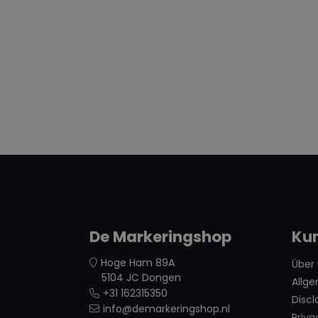
De Markeringshop
Ku
Hoge Ham 89A
Über
5104 JC Dongen
Allg
+31 162315350
Discl
info@demarkeringshop.nl
Priva