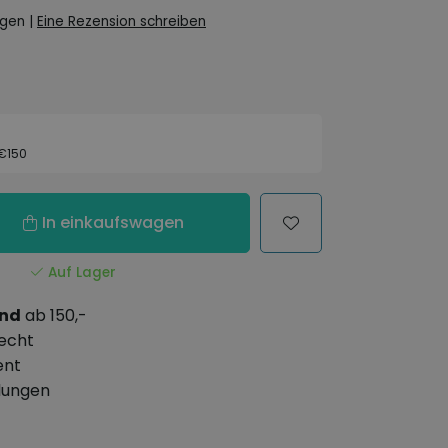
ngen
|
Eine Rezension schreiben
 €150
In einkaufswagen
Auf Lager
and
ab 150,-
echt
ent
lungen