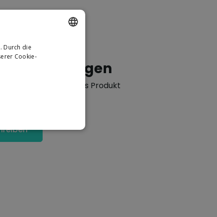
. Durch die
DUTCH
erer Cookie-
tung hinzufügen
GERMAN
Bewertungen für dieses Produkt
hreiben