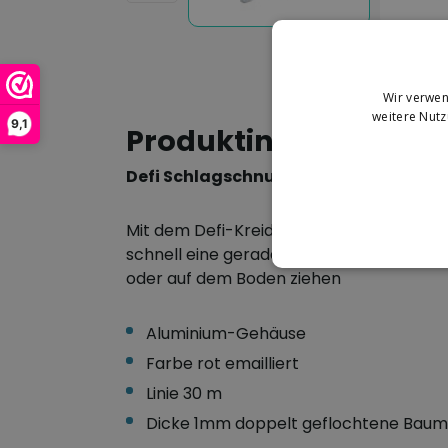
Wir verwen
weitere Nut
9,1
Produktinformation
Defi Schlagschnur Mühle
Mit dem Defi-Kreidelinien-Werkzeug könn
schnell eine gerade Linie zwischen zwei
oder auf dem Boden ziehen
Aluminium-Gehäuse
Farbe rot emailliert
Linie 30 m
Dicke 1mm doppelt geflochtene Baum