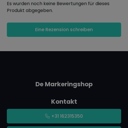
Es wurden noch keine Bewertungen für dieses
Integrierter Clip in der Kappe
Produkt abgegeben.
Erhältlich in Schwarz, Rot und Blau
Eine Rezension schreiben
De Markeringshop
Kontakt
+31 162315350