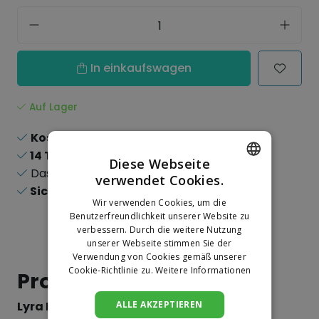
In einkaufswagen
Auf Lager
Kostenloser Versand
ab 150,-
14 Tage
Rückgaberecht
Diese Webseite
Das
größte
Sortiment
verwendet Cookies.
DUTCH
Sichere
Online-Zahlungen
Wir verwenden Cookies, um die
GERMAN
Benutzerfreundlichkeit unserer Website zu
verbessern. Durch die weitere Nutzung
unserer Webseite stimmen Sie der
Verwendung von Cookies gemäß unserer
Cookie-Richtlinie zu.
Weitere Informationen
Produktinformation
Lyra Ink Tieflochmarker
ALLE AKZEPTIEREN