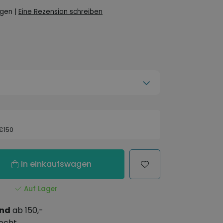
ngen
|
Eine Rezension schreiben
 €150
In einkaufswagen
Auf Lager
and
ab 150,-
echt