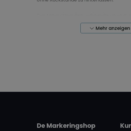
Das Magnetband ist vollständig wiederv
sich einfach auf die gewünschte Länge 
Mehr anzeigen
ist es perfekt geeignet für den Einsatz a
Metallregalen, Schränken und anderen m
Oberflächen.
Mit einer Stärke von 0,6 mm und einer Ha
eignet sich dieses Magnetband optimal fü
Anwendungen wie Planung, Codierung un
hochwertige Inwell-Qualität garantiert e
Funktion und lange Lebensdauer.
Ob im Lager, Büro, in der Werkstatt oder 
dieses beschreibbare Magnetband sorgt 
Flexibilität und effiziente Arbeitsabläufe.
De Markeringshop
Ku