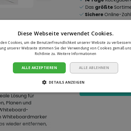
Das
größte
Sortim
Sichere
Online-Zah
Diese Webseite verwendet Cookies.
den Cookies, um die Benutzerfreundlichkeit unserer Website zu verbessern
zung unserer Webseite stimmen Sie der Verwendung von Cookies gemäß uns
Ihre Bewer
Richtlinie zu.
Weitere Informationen
and 40
Es wurden noch keine 
ALLE AKZEPTIEREN
ALLE ABLEHNEN
abgegeben.
ard -
DETAILS ANZEIGEN
Eine Rezension sc
eale Lösung für
en, Planen und
 Whiteboard-
em Whiteboardmarker
os wieder entfernen,