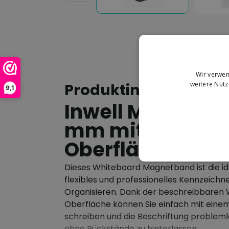
Wir verwen
weitere Nut
Produktinformation
9,1
Inwell Magnetb
mm mit whitebo
Oberfläche
Dieses Whiteboard Magnetband ist die id
flexibles und professionelles Kennzeichn
Organisieren. Dank der beschreibbaren
Oberfläche können Sie einfach mit ein
schreiben und die Beschriftung probleml
ohne Rückstände zu hinterlassen.