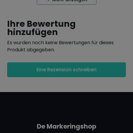
dicke 0,85mm
Haftkracht 0,55 gr/cm
Ihre Bewertung
hinzufügen
auch als Etiketten erhältlich:
Magnetische
Etiketten
Es wurden noch keine Bewertungen für dieses
Produkt abgegeben.
Eine Rezension schreiben
De Markeringshop