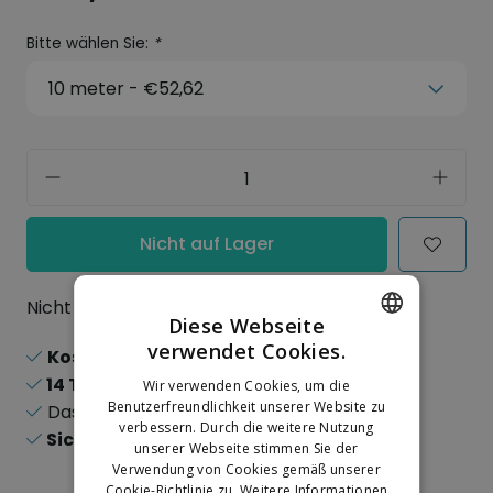
Bitte wählen Sie:
*
Nicht auf Lager
Nicht auf Lager
Diese Webseite
verwendet Cookies.
Kostenloser Versand
ab 150,-
DUTCH
14 Tage
Rückgaberecht
Wir verwenden Cookies, um die
GERMAN
Benutzerfreundlichkeit unserer Website zu
Das
größte
Sortiment
verbessern. Durch die weitere Nutzung
Sichere
Online-Zahlungen
unserer Webseite stimmen Sie der
Verwendung von Cookies gemäß unserer
Cookie-Richtlinie zu.
Weitere Informationen