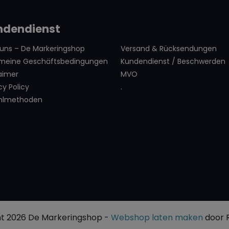
ndendienst
 uns – De Markeringshop
Versand & Rücksendungen
emeine Geschäftsbedingungen
Kundendienst / Beschwerden
aimer
MVO
cy Policy
.
hlmethoden
ngen geeignet
t 2026 De Markeringshop -
Webshop laten maken
door 