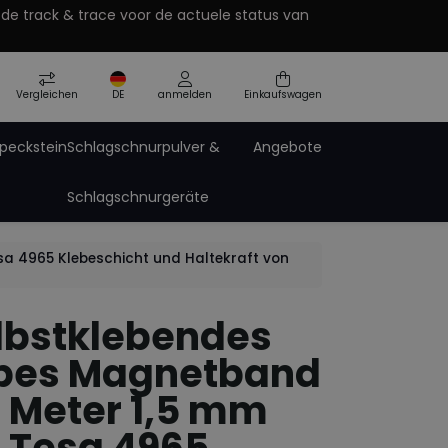
 de track & trace voor de actuele status van
Vergleichen
DE
anmelden
Einkaufswagen
peckstein
Schlagschnurpulver &
Angebote
Schlagschnurgeräte
nent
acke
Pro-Paint Zinkspray
De
Pro-Tech Sprays
sa 4965 Klebeschicht und Haltekraft von
Sprühdosen Zubehör
elbstklebendes
opes Magnetband
1 Meter 1,5 mm
t Tesa 4965