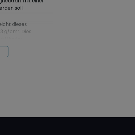
netkraft mit einer
rden soll.
eicht dieses
3 g/cm². Dies
aktfläche.
gen Tesa 4965
erlässig auf glatten
 Stahl, Holz, Glas und
ch dieses
d für Ladenbau,
oorganisation,
pen