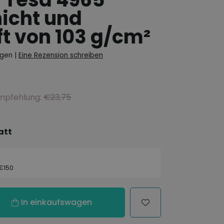
icht und
ft von 103 g/cm²
ngen
|
Eine Rezension schreiben
empfehlung:
€23,75
att
 €150
In einkaufswagen