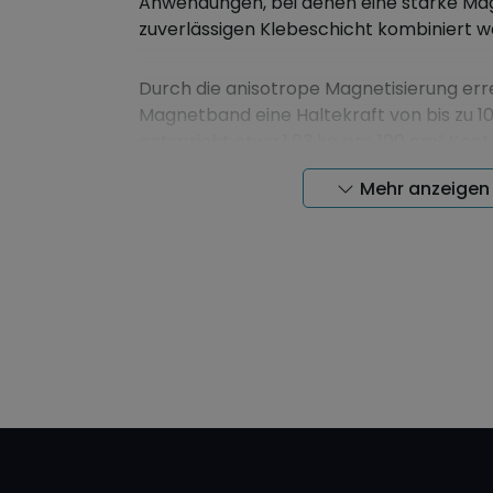
Anwendungen, bei denen eine starke Mag
zuverlässigen Klebeschicht kombiniert we
Durch die anisotrope Magnetisierung err
Magnetband eine Haltekraft von bis zu 10
entspricht etwa 1,03 kg pro 100 cm² Kont
Mehr anzeigen
Das Magnetband ist mit einer hochwerti
Klebeschicht ausgestattet und haftet zuv
und sauberen Oberflächen wie Kunststoff,
vielen weiteren Materialien.
Dank seiner hohen Magnetkraft eignet si
selbstklebende Magnetband hervorragen
Messebau, Beschilderungen, Displays, Bür
Schulen und zahlreiche DIY-Projekte.
Vorteile des anisotro