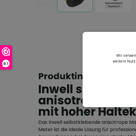
Wir verwen
weitere Nut
9,1
Produktinformation
Inwell selbstkl
anisotropes Ma
mit hoher Haltek
Das Inwell selbstklebende anisotrope M
Meter ist die ideale Lösung für profession