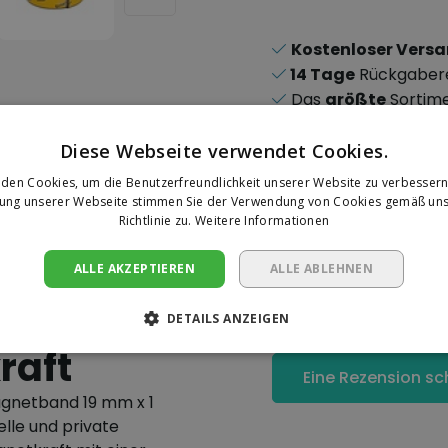
Kostenloser Vers
14 Tage
Rückgaber
Das
größte
Sortim
Sichere
Online-Zah
Diese Webseite verwendet Cookies.
den Cookies, um die Benutzerfreundlichkeit unserer Website zu verbessern
zung unserer Webseite stimmen Sie der Verwendung von Cookies gemäß uns
Richtlinie zu.
Weitere Informationen
Ihre Bewer
ALLE AKZEPTIEREN
ALLE ABLEHNEN
ebendes
Es wurden noch keine 
abgegeben.
gnetband
DETAILS ANZEIGEN
raft
Eine Rezension sc
agnetband 19 mm x 1
elle und private