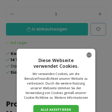
In einkaufswagen
Auf Lager
Kostenloser Versand
ab 150,-
14 Tage
Rückgaberecht
Diese Webseite
verwendet Cookies.
Das
größte
Sortiment
DUTCH
Sichere
Online-Zahlungen
Wir verwenden Cookies, um die
GERMAN
Benutzerfreundlichkeit unserer Website zu
verbessern. Durch die weitere Nutzung
unserer Webseite stimmen Sie der
Verwendung von Cookies gemäß unserer
Cookie-Richtlinie zu.
Weitere Informationen
Produktinformation
ALLE AKZEPTIEREN