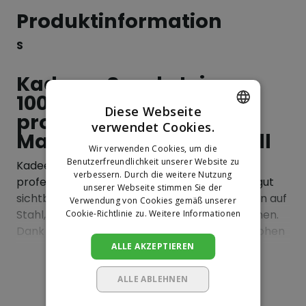
Produktinformation
S
Kadeem Speckstein
100x10x10 mm für
Diese Webseite
professionelle
verwendet Cookies.
DUTCH
Markierungen auf Metall
Wir verwenden Cookies, um die
GERMAN
Benutzerfreundlichkeit unserer Website zu
Kadeem Speckstein 100x10x10 mm ist eine
verbessern. Durch die weitere Nutzung
professionelle Markierkreide zum Anbringen gut
unserer Webseite stimmen Sie der
sichtbarer und hitzebeständiger Markierungen auf
Verwendung von Cookies gemäß unserer
Stahl, Gusseisen und anderen Metalloberflächen.
Cookie-Richtlinie zu.
Weitere Informationen
Dank der hervorragenden Sichtbarkeit und hohen
Temperaturbeständigkeit wird Speckstein
ALLE AKZEPTIEREN
weltweit im Stahlbau, in der Metallbearbeitung, im
Mehr anzeigen
Schiffbau und in der Schweißtechnik eingesetzt.
ALLE ABLEHNEN